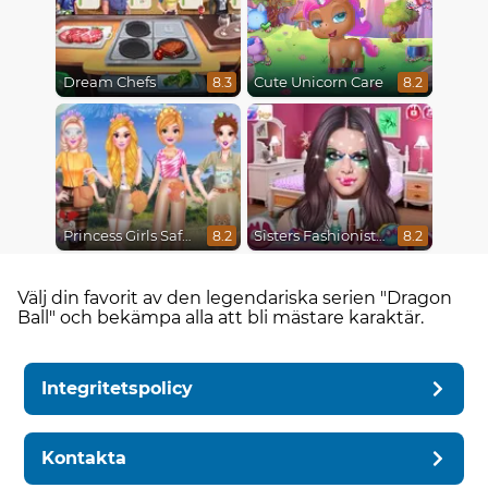
Dream Chefs
Cute Unicorn Care
8.3
8.2
Princess Girls Safari Trip
Sisters Fashionista Makeup
8.2
8.2
Välj din favorit av den legendariska serien "Dragon
Ball" och bekämpa alla att bli mästare karaktär.
Integritetspolicy
Kontakta