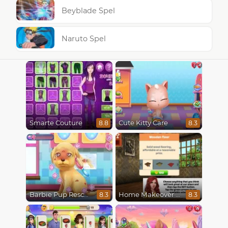
Beyblade Spel
Naruto Spel
Smarte Couture
Cute Kitty Care
8.8
8.3
Barbie Pup Rescue
Home Makeover Hidden Object
8.3
8.3