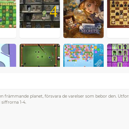
4
 en främmande planet, försvara de varelser som bebor den. Utfo
iffrorna 1-4.