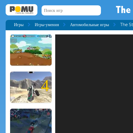
The
Игры
Игры-умения
Автомобильные игры
The S
4