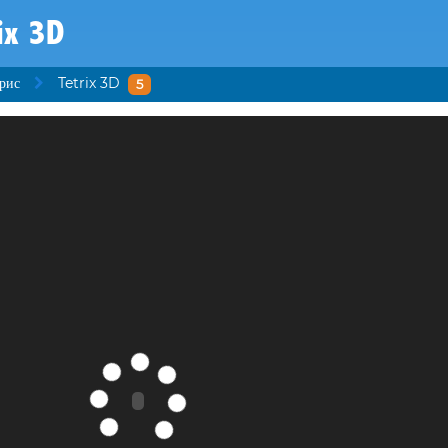
ix 3D
рис
Tetrix 3D
5