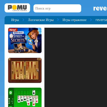
reve
Игры
Логические Игры
Игры отражение
revers