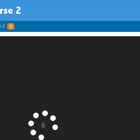
rse 2
e 2
5