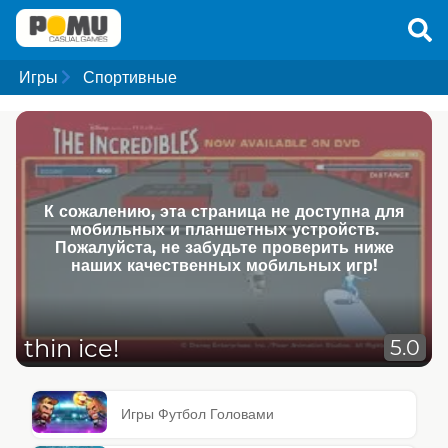
Игры
Спортивные
К сожалению, эта страница не доступна для
мобильных и планшетных устройств.
Пожалуйста, не забудьте проверить ниже
наших качественных мобильных игр!
thin ice!
5.0
Игры Футбол Головами