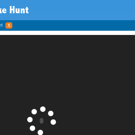
ke Hunt
nt
5