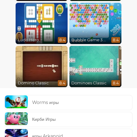
Ludo Hero
Bubble Game 3 Christmas
8.4
8.4
Domino Classic
Dominoes Classic
8.4
8.4
Worms игры
Кирби Игры
игры Arkanoid