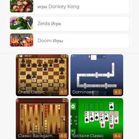
игры Donkey Kong
Zelda Игра
Doom Игры
Chess Classic
Dominoes
8.7
8.5
Classic Backgammon
Solitaire Classic
8.5
8.4