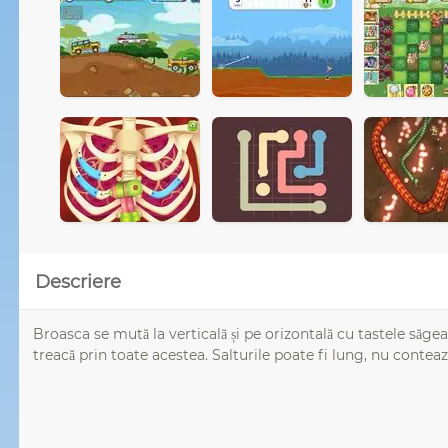
Descriere
Broasca se mută la verticală și pe orizontală cu tastele săgea
treacă prin toate acestea. Salturile poate fi lung, nu conteaz