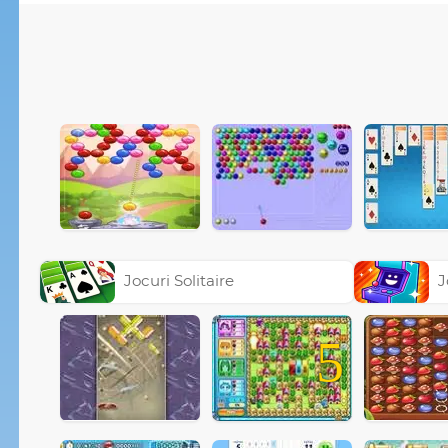
Jocuri Solitaire
J
5