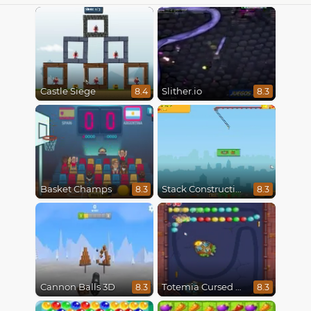
Castle Siege
Slither.io
8.4
8.3
Basket Champs
Stack Construction
8.3
8.3
Cannon Balls 3D
Totemia Cursed Marbles
8.3
8.3