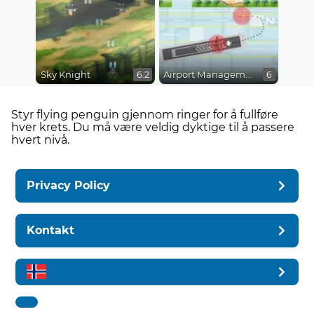
Sky Knight
Airport Management 2
6.2
6
Styr flying penguin gjennom ringer for å fullføre
hver krets. Du må være veldig dyktige til å passere
hvert nivå.
Privacy Policy
Kontakt