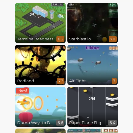
Terminal Madness
Starblast.io
8.2
7.8
Badland
Air Fight
7.3
7
Dumb Ways to Die 3: World Tour
Paper Plane Flight
6.6
6.4