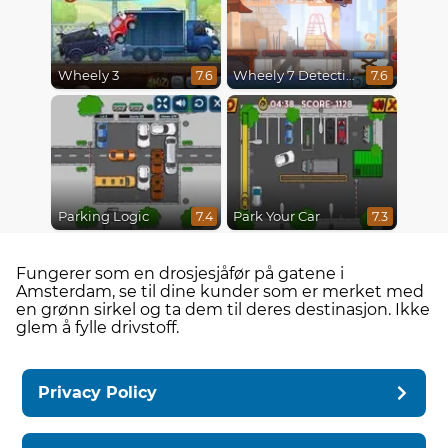
Wheely 3
Wheely 7 Detective
7.6
7.6
Parking Logic
Park Your Car
7.4
7.3
Fungerer som en drosjesjåfør på gatene i
Amsterdam, se til dine kunder som er merket med
en grønn sirkel og ta dem til deres destinasjon. Ikke
glem å fylle drivstoff.
Privacy Policy