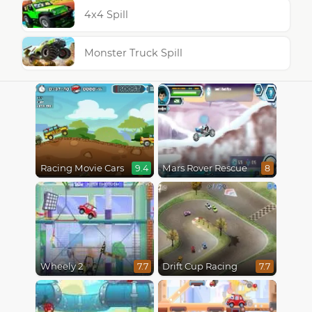
4x4 Spill
Monster Truck Spill
Racing Movie Cars
Mars Rover Rescue
9.4
8
Wheely 2
Drift Cup Racing
7.7
7.7