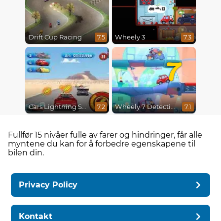
Drift Cup Racing
Wheely 3
7.5
7.3
7
Cars Lightning Speed
Wheely 7 Detective
7.2
7.1
Fullfør 15 nivåer fulle av farer og hindringer, får alle
myntene du kan for å forbedre egenskapene til
bilen din.
Privacy Policy
Kontakt