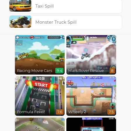
Taxi Spill
Monster Truck Spill
Racing Movie Cars
Mars Rover Rescue
9.4
8
Formula Fever
Wheely 2
7.6
7.5