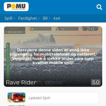
Spill
Ferdighet
Bil
4x4
Dessverre denne siden er ennå ikke
tilgjengelig for mobiltelefoner og nettbrett.
Vennligst husk å sjekke under våre topp
kvalitet mobile spill!
Rave Rider
5.0
Lastebil Spill