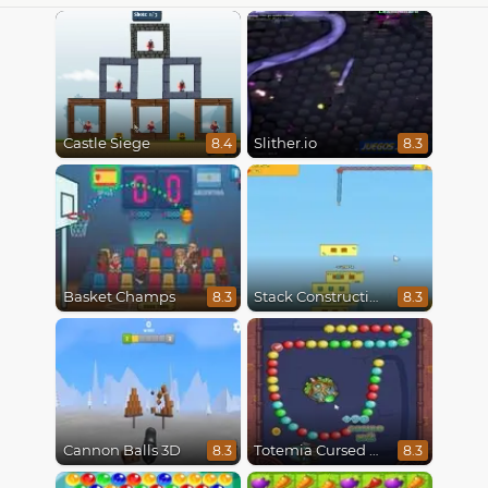
Castle Siege
Slither.io
8.4
8.3
Basket Champs
Stack Construction
8.3
8.3
Cannon Balls 3D
Totemia Cursed Marbles
8.3
8.3