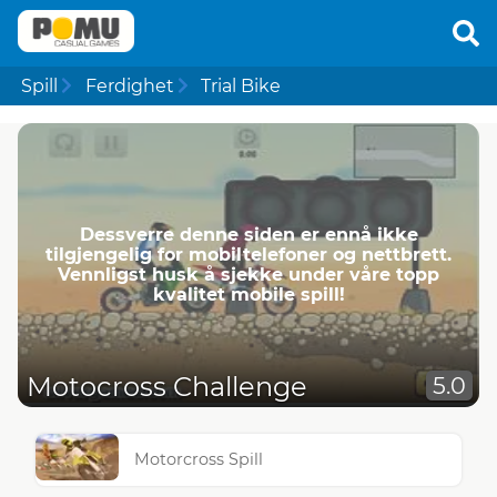
Spill
Ferdighet
Trial Bike
Dessverre denne siden er ennå ikke
tilgjengelig for mobiltelefoner og nettbrett.
Vennligst husk å sjekke under våre topp
kvalitet mobile spill!
Motocross Challenge
5.0
Motorcross Spill