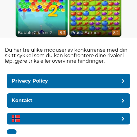
2
Bubble Charms 2
Proud Farmer
8.3
8.2
Du har tre ulike moduser av konkurranse med din
skitt sykkel som du kan konfrontere dine rivaler i
løp, gjøre triks eller overvinne hindringer.
Privacy Policy
Kontakt