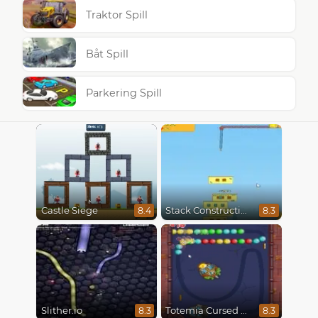
Traktor Spill
Båt Spill
Parkering Spill
Castle Siege
Stack Construction
8.4
8.3
Slither.io
Totemia Cursed Marbles
8.3
8.3