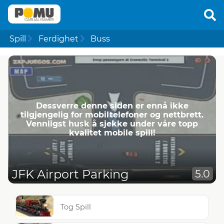
Spill
Ferdighet
Buss
Dessverre denne siden er ennå ikke
tilgjengelig for mobiltelefoner og nettbrett.
Vennligst husk å sjekke under våre topp
kvalitet mobile spill!
JFK Airport Parking
5.0
Tog Spill