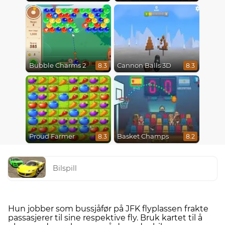
Bubble Charms 2
Cannon Balls 3D
8.3
8.3
Proud Farmer
Basket Champs
8.3
8.2
Bilspill
Hun jobber som bussjåfør på JFK flyplassen frakte
passasjerer til sine respektive fly. Bruk kartet til å