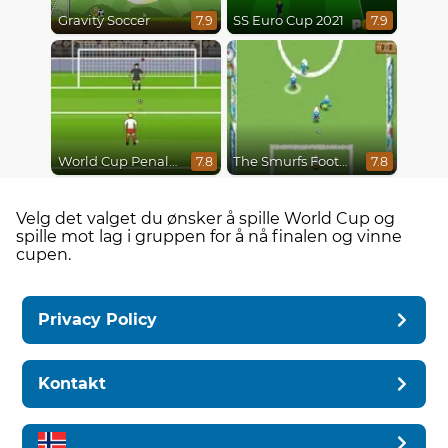
Gravity Soccer
SS Euro Cup 2021
7.9
7.9
World Cup Penalty 2018
The Smurfs Football Match
7.8
7.8
Velg det valget du ønsker å spille World Cup og
spille mot lag i gruppen for å nå finalen og vinne
cupen.
Privacy Policy
Kontakt