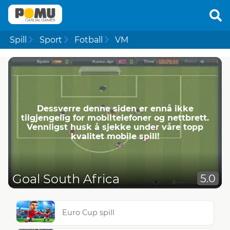
Spill
Sport
Fotball
VM
Dessverre denne siden er ennå ikke
tilgjengelig for mobiltelefoner og nettbrett.
Vennligst husk å sjekke under våre topp
kvalitet mobile spill!
Goal South Africa
5.0
Euro Cup spill