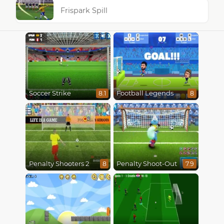
Frispark Spill
Soccer Strike
Football Legends 2021
8.1
8
Penalty Shooters 2
Penalty Shoot-Out
8
7.9