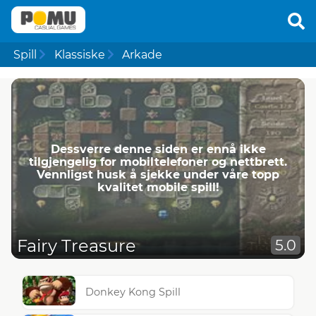
Spill
Klassiske
Arkade
Dessverre denne siden er ennå ikke
tilgjengelig for mobiltelefoner og nettbrett.
Vennligst husk å sjekke under våre topp
kvalitet mobile spill!
Fairy Treasure
5.0
Donkey Kong Spill