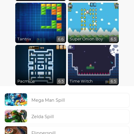
Tantrix
Super Onion Boy
6.6
6.5
Pacmice
Time Witch
6.5
6.5
Mega Man Spill
Zelda Spill
Flipperspill