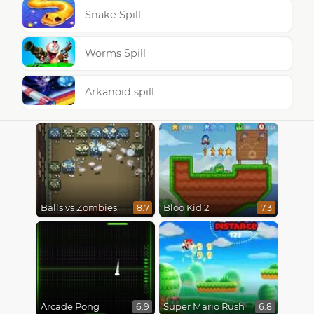
Snake Spill
Worms Spill
Arkanoid spill
Balls vs Zombies
Bloo Kid 2
8.7
7.3
Arcade Pong
Super Mario Rush
6.9
6.8