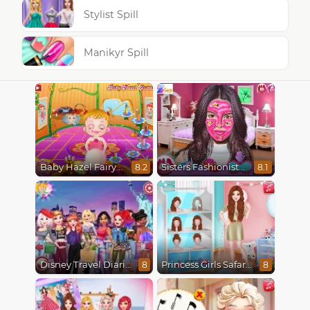
Stylist Spill
Manikyr Spill
Baby Hazel Fairyland Ballet
Sisters Fashionista Makeup
8.2
8.1
Disney Travel Diaries: City Break
Princess Girls Safari Trip
8
8