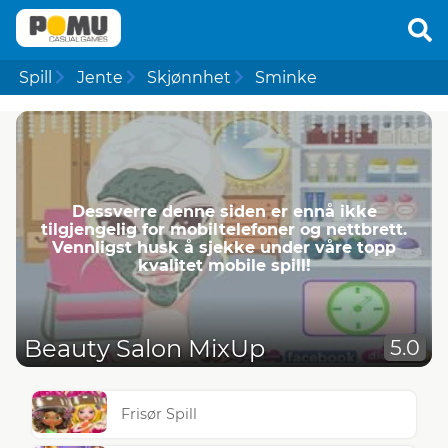
Spill
Jente
Skjønnhet
Sminke
Dessverre denne siden er ennå ikke
tilgjengelig for mobiltelefoner og nettbrett.
Vennligst husk å sjekke under våre topp
kvalitet mobile spill!
Beauty Salon MixUp
5.0
Frisør Spill