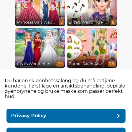
Princess Girls Wedding Trip
Eliza's Wedding Planner
8
8
Elsa's Wonderland Wedding
Barbie Safari Adventure
7.9
7.9
Du har en skjønnhetssalong og du må betjene
kundene. Først lage en ansiktsbehandling, depílale
øyenbrynene og bruke maske som passer perfekt
hud.
Privacy Policy