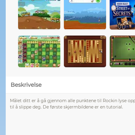
Beskrivelse
Målet ditt er å gå gjennom alle punktene til Rockin lyse o
til å slippe deg. De første skjermbildene er en tutorial.