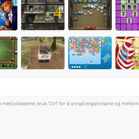
4
pp med piltastene, bruk 'Ctrl' for å unngå engancharte og mell