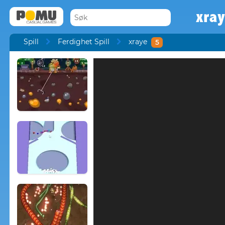
xra
Spill
Ferdighet Spill
xraye
5