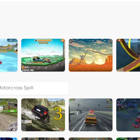
otorcross Spill
3