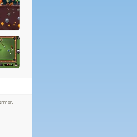
jermer.