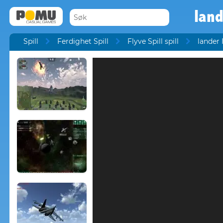
land
Spill
Ferdighet Spill
Flyve Spill spill
lander I