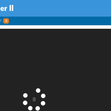
er II
I
5