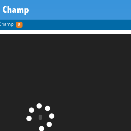
e Champ
 Champ
5