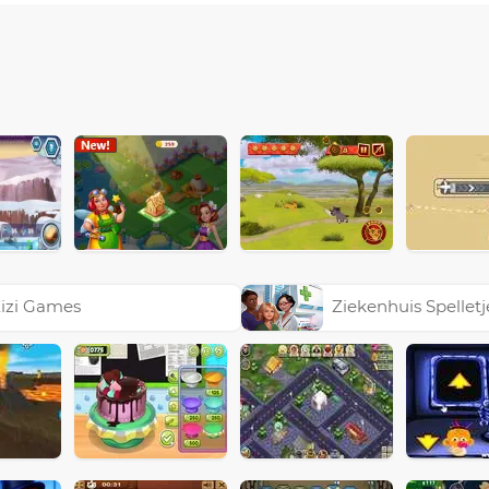
izi Games
Ziekenhuis Spelletj