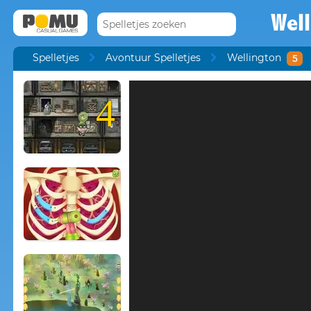
Well
Spelletjes
Avontuur Spelletjes
Wellington
5
4