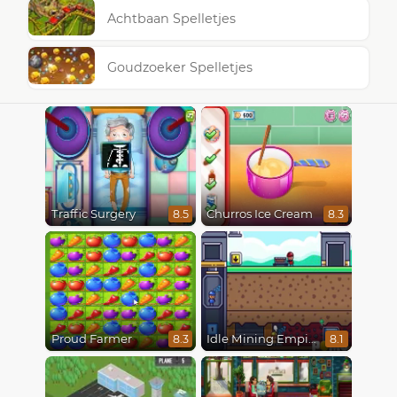
Achtbaan Spelletjes
Goudzoeker Spelletjes
Traffic Surgery
Churros Ice Cream
8.5
8.3
Proud Farmer
Idle Mining Empire
8.3
8.1