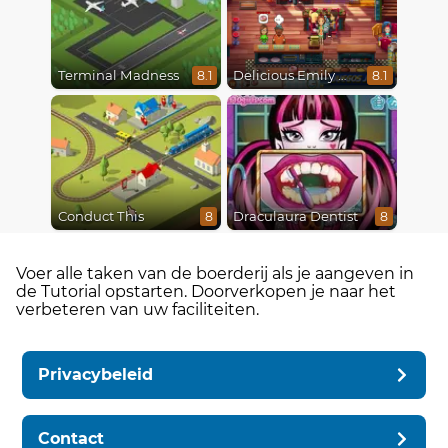
Terminal Madness
Delicious Emily New Beginning
8.1
8.1
Conduct This
Draculaura Dentist
8
8
Voer alle taken van de boerderij als je aangeven in
de Tutorial opstarten. Doorverkopen je naar het
verbeteren van uw faciliteiten.
Privacybeleid
Contact