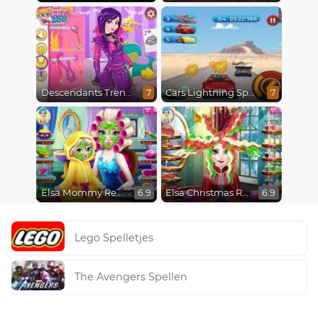
Descendants Trendsetters
Cars Lightning Speed
7
7
Elsa Mommy Real Makeover
Elsa Christmas Real Haircuts
6.9
6.9
Lego Spelletjes
The Avengers Spellen