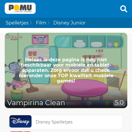
Spelletjes
Film
Disney Junior
Helaas is deze pagina is nog niet
beschikbaar voor mobiele en tablet-
apparaten. Zorg ervoor dat u check
hieronder onze TOP kwaliteit mobiele
games!
Vampirina Clean
5.0
Disney Spelletjes