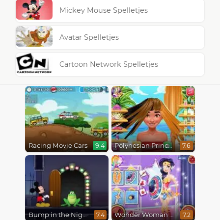
Mickey Mouse Spelletjes
Avatar Spelletjes
Cartoon Network Spelletjes
Racing Movie Cars
Polynesian Princess Real Haircuts
9.4
7.6
Bump in the Night
Wonder Woman Fashion Event
7.4
7.2