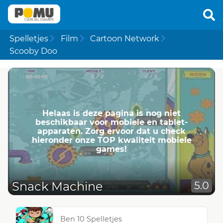
Spelletjes
Film
Cartoon Network
Scooby Doo
Helaas is deze pagina is nog niet
beschikbaar voor mobiele en tablet-
apparaten. Zorg ervoor dat u check
hieronder onze TOP kwaliteit mobiele
games!
Snack Machine
5.0
Ben 10 Spelletjes