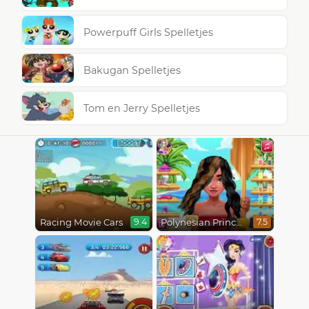
Powerpuff Girls Spelletjes
Bakugan Spelletjes
Tom en Jerry Spelletjes
Racing Movie Cars
Polynesian Princess Real Haircuts
9.4
7.5