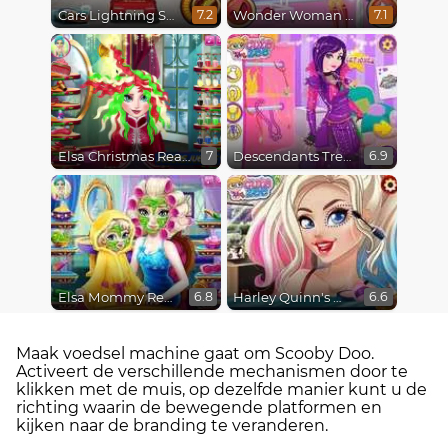
Cars Lightning Speed
Wonder Woman Fashion Event
7.2
7.1
Elsa Christmas Real Haircuts
Descendants Trendsetters
7
6.9
Elsa Mommy Real Makeover
Harley Quinn's Modern Makeover
6.8
6.6
Maak voedsel machine gaat om Scooby Doo.
Activeert de verschillende mechanismen door te
klikken met de muis, op dezelfde manier kunt u de
richting waarin de bewegende platformen en
kijken naar de branding te veranderen.