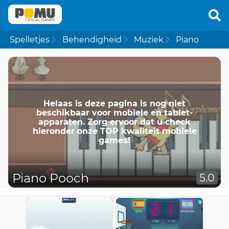
Spelletjes
Behendigheid
Muziek
Piano
Helaas is deze pagina is nog niet
beschikbaar voor mobiele en tablet-
apparaten. Zorg ervoor dat u check
hieronder onze TOP kwaliteit mobiele
games!
Piano Pooch
5.0