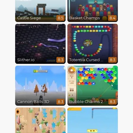
Castle Siege
Basket Champs
8.5
8.4
Slither.io
Totemia Cursed Marbles
8.3
8.3
Cannon Balls 3D
Bubble Charms 2
8.3
8.3