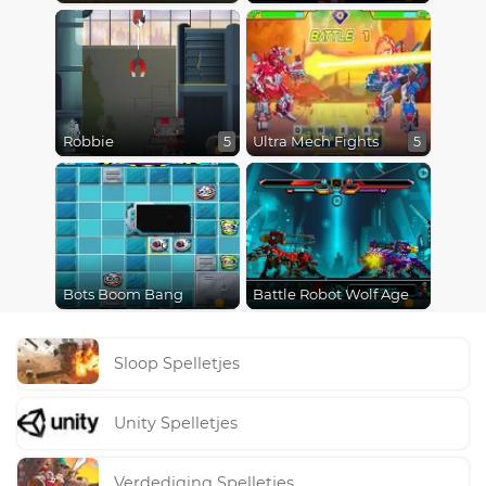
Robbie
Ultra Mech Fights
5
5
Bots Boom Bang
Battle Robot Wolf Age
Sloop Spelletjes
Unity Spelletjes
Verdediging Spelletjes