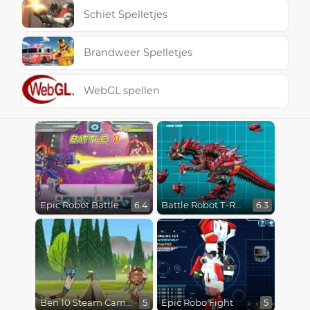
Schiet Spelletjes
Brandweer Spelletjes
WebGL spellen
Epic Robot Battle
Battle Robot T-Rex Age
6.4
6.3
Ben 10 Steam Camp
Epic Robo Fight
5
5