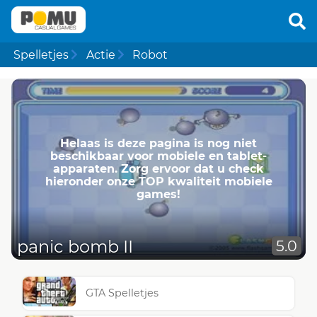
Spelletjes
Actie
Robot
Helaas is deze pagina is nog niet
beschikbaar voor mobiele en tablet-
apparaten. Zorg ervoor dat u check
hieronder onze TOP kwaliteit mobiele
games!
panic bomb II
5.0
GTA Spelletjes