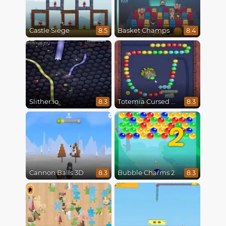
Castle Siege
Basket Champs
8.5
8.4
Slither.io
Totemia Cursed Marbles
8.3
8.3
2
Cannon Balls 3D
Bubble Charms 2
8.3
8.3