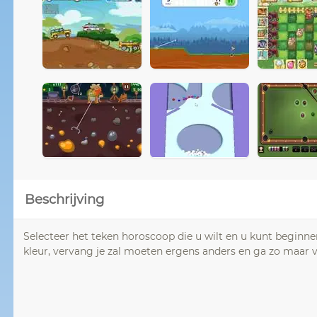
Beschrijving
Selecteer het teken horoscoop die u wilt en u kunt begin
kleur, vervang je zal moeten ergens anders en ga zo maar v