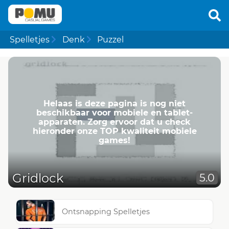
Spelletjes
Denk
Puzzel
Helaas is deze pagina is nog niet
beschikbaar voor mobiele en tablet-
apparaten. Zorg ervoor dat u check
hieronder onze TOP kwaliteit mobiele
games!
Gridlock
5.0
Ontsnapping Spelletjes