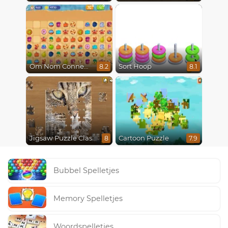
Om Nom Connect Classic
Sort Hoop
8.2
8.1
Jigsaw Puzzle Classic
Cartoon Puzzle
8
7.9
Bubbel Spelletjes
Memory Spelletjes
Woordspelletjes