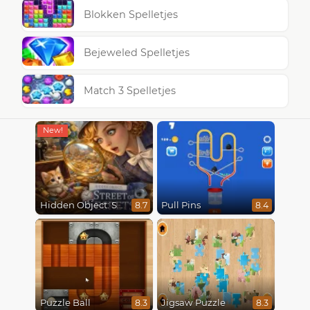
Blokken Spelletjes
Bejeweled Spelletjes
Match 3 Spelletjes
Hidden Object: Street Of Secrets
Pull Pins
8.7
8.4
Puzzle Ball
Jigsaw Puzzle
8.3
8.3