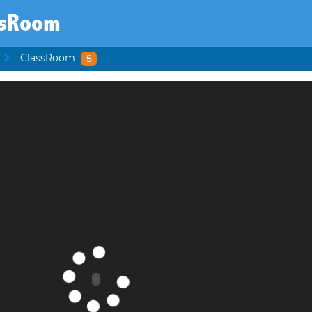
ssRoom
ClassRoom
5