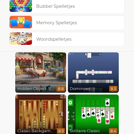
Bubbel Spelletjes
Memory Spelletjes
Woordspelletjes
Hidden Object: Street Of Secrets
Dominoes
8.8
8.5
Classic Backgammon
Solitaire Classic
8.5
8.4