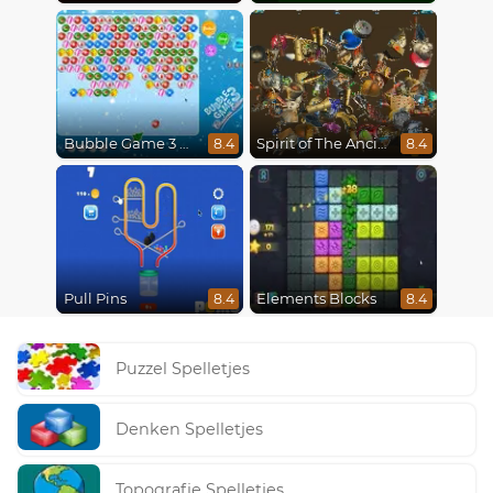
Bubble Game 3 Christmas
Spirit of The Ancient Forest
8.4
8.4
Pull Pins
Elements Blocks
8.4
8.4
Puzzel Spelletjes
Denken Spelletjes
Topografie Spelletjes