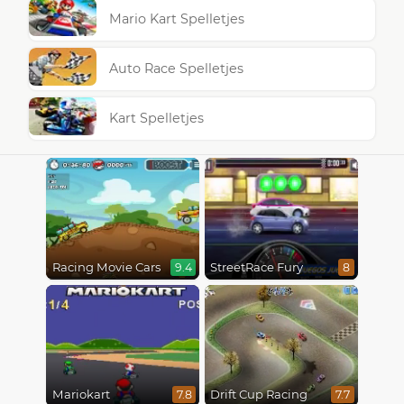
Mario Kart Spelletjes
Auto Race Spelletjes
Kart Spelletjes
Racing Movie Cars
StreetRace Fury
9.4
8
Mariokart
Drift Cup Racing
7.8
7.7