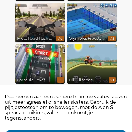
Moto Road Rash 3D
Olympics Freestyle
7.6
7.3
Formula Fever
Hill Climber
7.1
7.1
Deelnemen aan een carrière bij inline skates, kiezen
uit meer agressief of sneller skaters. Gebruik de
pijltjestoetsen om te bewegen, met de A en S
spears de bikini's, zal je tegenkomt, je
tegenstanders.