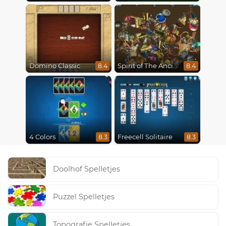
Domino Classic
Spirit of The Ancient Forest
8.4
8.4
4 Colors
Freecell Solitaire
8.3
8.3
Doolhof Spelletjes
Puzzel Spelletjes
Topografie Spelletjes