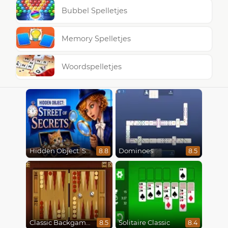
Bubbel Spelletjes
Memory Spelletjes
Woordspelletjes
Hidden Object: Street Of Secrets
Dominoes
8.8
8.5
Classic Backgammon
Solitaire Classic
8.5
8.4