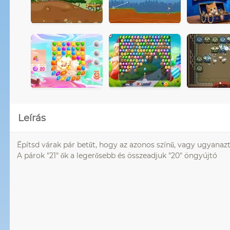
Leírás
Építsd várak pár betűt, hogy az azonos színű, vagy ugyanazt
A párok "21" ők a legerősebb és összeadjuk "20" öngyújtó