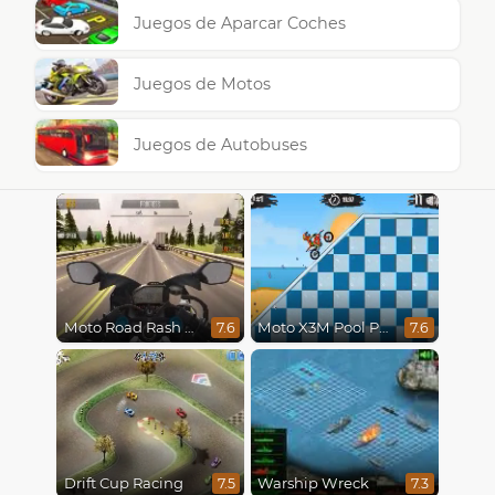
Juegos de Aparcar Coches
Juegos de Motos
Juegos de Autobuses
Moto Road Rash 3D
Moto X3M Pool Party
7.6
7.6
Drift Cup Racing
Warship Wreck
7.5
7.3