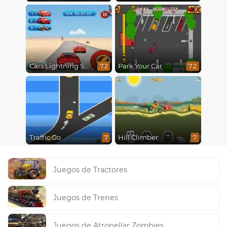
Cars Lightning Speed
Park Your Car
7.2
7.2
Traffic Go
Hill Climber
7
7
Juegos de Tractores
Juegos de Trenes
Juegos de Atropellar Zombies