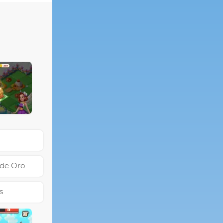
 de Oro
s