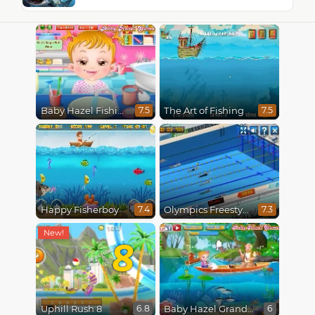
Baby Hazel Fishing Time
The Art of Fishing
7.5
7.5
Happy Fisherboy
Olympics Freestyle
7.4
7.3
8
Uphill Rush 8
Baby Hazel Grandparents Day
6.8
6