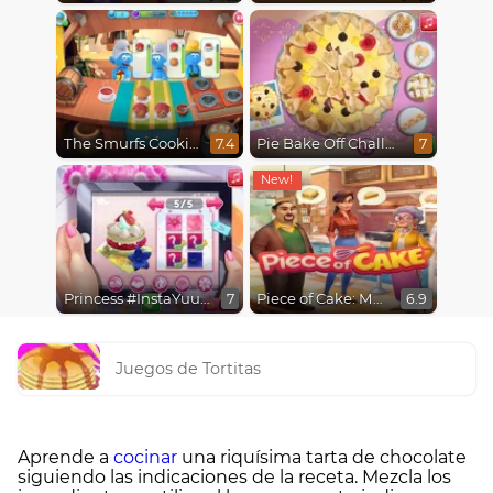
The Smurfs Cooking
Pie Bake Off Challenge
7.4
7
Princess #InstaYuuum Macarons & Flowers
Piece of Cake: Merge & Bake
7
6.9
Juegos de Tortitas
Aprende a
cocinar
una riquísima tarta de chocolate
siguiendo las indicaciones de la receta. Mezcla los