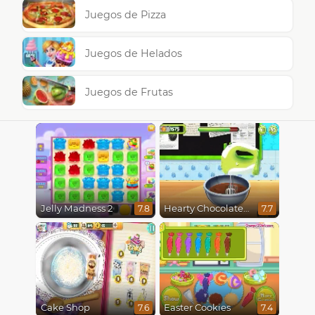
Juegos de Pizza
Juegos de Helados
Juegos de Frutas
Jelly Madness 2
Hearty Chocolate Cake
7.8
7.7
Cake Shop
Easter Cookies
7.6
7.4