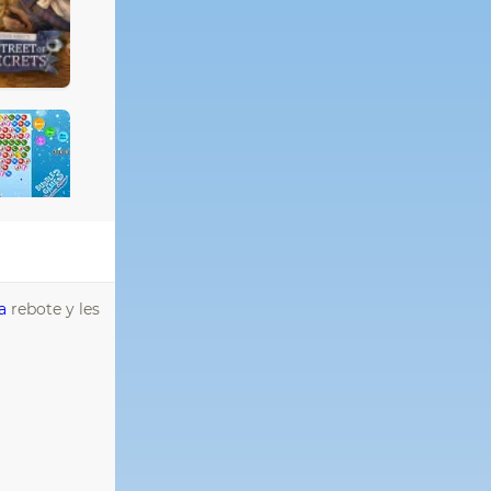
a
rebote y les