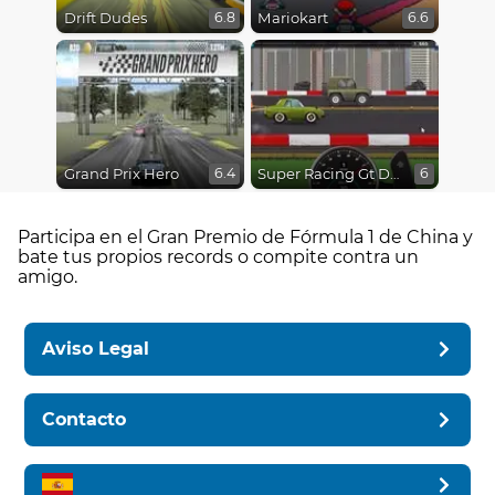
Drift Dudes
Mariokart
6.8
6.6
Grand Prix Hero
Super Racing Gt Drag Pro
6.4
6
Participa en el Gran Premio de Fórmula 1 de China y
bate tus propios records o compite contra un
amigo.
Aviso Legal
Contacto