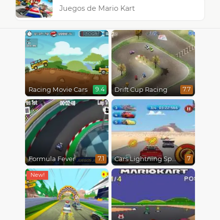
Juegos de Mario Kart
Racing Movie Cars
Drift Cup Racing
9.4
7.7
Formula Fever
Cars Lightning Speed
7.1
7