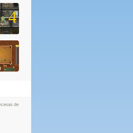
4
incesas de