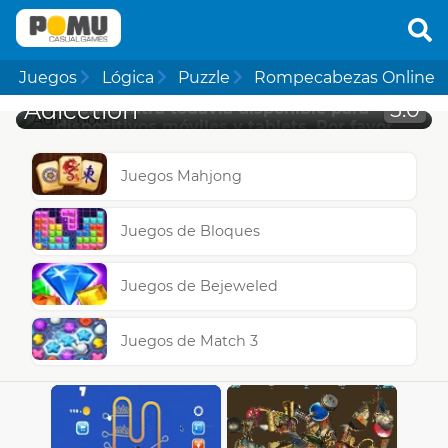
Juegos
Lógica
Puzzle
Rompecabezas Online
Lamentablemente esta página no se
Adicction
5.0
encuentra todavía disponible para
dispositivos móviles y tablets. Por favor
asegúrate de revisar más abajo nuestros
juegos para móvil de calidad top!
Juegos Mahjong
Juegos de Bloques
Juegos de Bejeweled
Juegos de Match 3