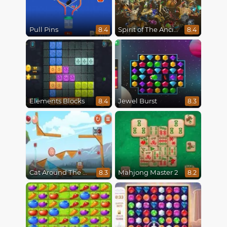
Pull Pins
Spirit of The Ancient Forest
8.4
8.4
Elements Blocks
Jewel Burst
8.4
8.3
Cat Around The World
Mahjong Master 2
8.3
8.2