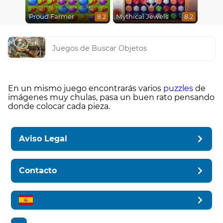
Proud Farmer
Mythical Jewels
8.2
8.2
Juegos de Buscar Objetos
En un mismo juego encontrarás varios
puzzles
de
imágenes muy chulas, pasa un buen rato pensando
donde colocar cada pieza.
Aviso Legal
Contacto