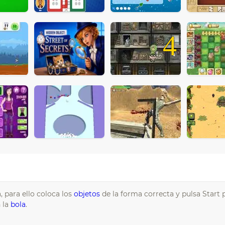
4
, para ello coloca los
objetos
de la forma correcta y pulsa Start 
 la
bola
.