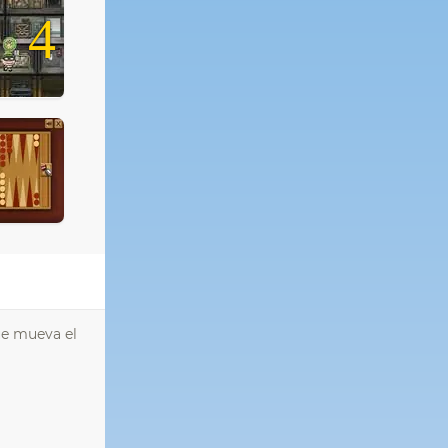
4
ue mueva el