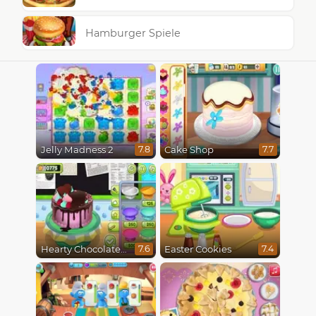
Hamburger Spiele
Jelly Madness 2
Cake Shop
7.8
7.7
Hearty Chocolate Cake
Easter Cookies
7.6
7.4