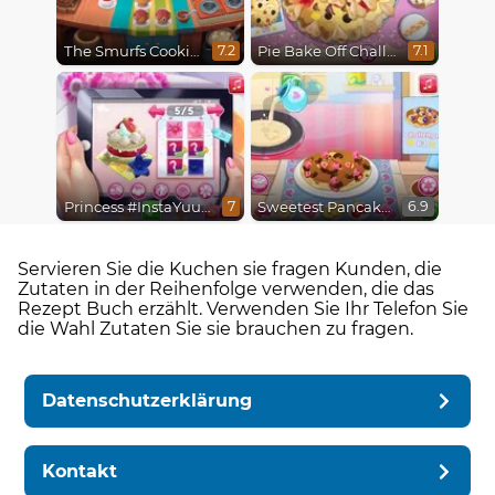
The Smurfs Cooking
Pie Bake Off Challenge
7.2
7.1
Princess #InstaYuuum Macarons & Flowers
Sweetest Pancake Challenge
7
6.9
Servieren Sie die Kuchen sie fragen Kunden, die
Zutaten in der Reihenfolge verwenden, die das
Rezept Buch erzählt. Verwenden Sie Ihr Telefon Sie
die Wahl Zutaten Sie sie brauchen zu fragen.
Datenschutzerklärung
Kontakt