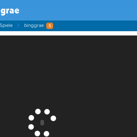
ggrae
Spiele
binggrae
5