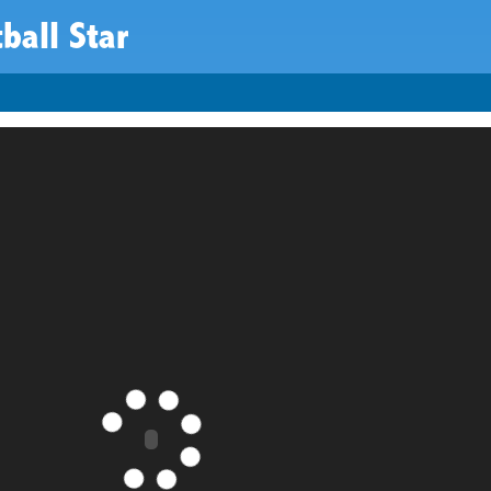
ball Star