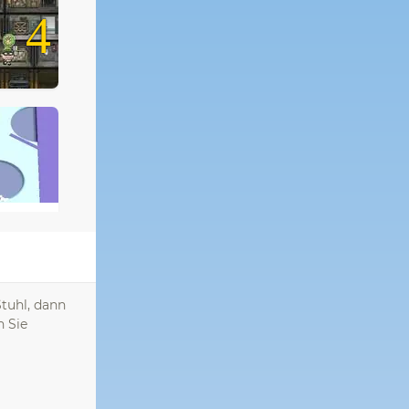
4
Stuhl, dann
n Sie